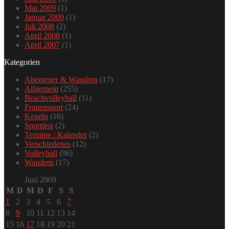
Mai 2009
(1)
Januar 2009
(1)
Juli 2008
(2)
April 2008
(1)
April 2007
(1)
Kategorien
Abenteuer & Wandern
(17)
Allgemein
(255)
Beachvolleyball
(11)
Frauensport
(24)
Kegeln
(16)
Sportfest
(2)
Termine / Kalender
(2)
Verschiedenes
(12)
Volleyball
(96)
Wandern
(17)
Juni 2009
M
D
M
D
F
S
S
1
2
3
4
5
6
7
8
9
10
11
12
13
14
15
16
17
18
19
20
21