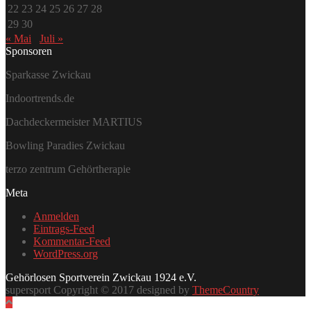
22
23
24
25
26
27
28
29
30
« Mai
Juli »
Sponsoren
Sparkasse Zwickau
Indoortrends.de
Dachdeckermeister MARTIUS
Bowling Paradies Zwickau
terzo zentrum Gehörtherapie
Meta
Anmelden
Eintrags-Feed
Kommentar-Feed
WordPress.org
Gehörlosen Sportverein Zwickau 1924 e.V.
supersport Copyright © 2017 designed by
ThemeCountry