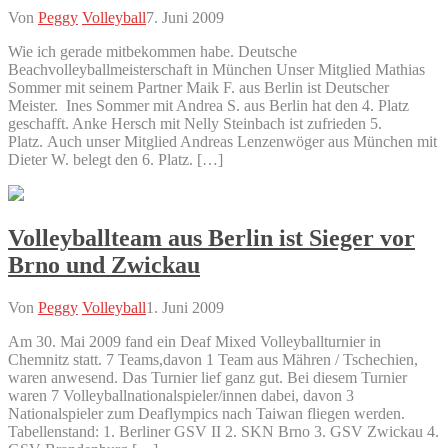
Von
Peggy
Volleyball
7. Juni 2009
Wie ich gerade mitbekommen habe. Deutsche
Beachvolleyballmeisterschaft in München Unser Mitglied Mathias
Sommer mit seinem Partner Maik F. aus Berlin ist Deutscher
Meister. Ines Sommer mit Andrea S. aus Berlin hat den 4. Platz
geschafft. Anke Hersch mit Nelly Steinbach ist zufrieden 5.
Platz. Auch unser Mitglied Andreas Lenzenwöger aus München mit
Dieter W. belegt den 6. Platz. […]
Volleyballteam aus Berlin ist Sieger vor
Brno und Zwickau
Von
Peggy
Volleyball
1. Juni 2009
Am 30. Mai 2009 fand ein Deaf Mixed Volleyballturnier in
Chemnitz statt. 7 Teams,davon 1 Team aus Mähren / Tschechien,
waren anwesend. Das Turnier lief ganz gut. Bei diesem Turnier
waren 7 Volleyballnationalspieler/innen dabei, davon 3
Nationalspieler zum Deaflympics nach Taiwan fliegen werden.
Tabellenstand: 1. Berliner GSV II 2. SKN Brno 3. GSV Zwickau 4.