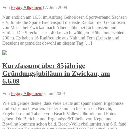
Von
Peggy
Allgemein
17. Juni 2009
Nun endlich am 16.5. im Auftrag Gehörlosen-Sportverband Sachsen
e.V. führte die Sparte Breitensport die erste Radtour der Gehörlosen
von Mosel bei Zwickau nach Albertshöhe bei Lichtenstein und
zurück. Die Strecke ist ca. 40 km zu bewältigen. Höhenunterschied
200 m. Es haben 16 Radfreunde aus Nah und Fern (Leipzig und
Dresden) angemeldet obwohl an diesem Tag […]
Kurzfassung über 85jährige
Gründungsjubiläum in Zwickau, am
6.6.09
Von
Peggy
Allgemein
9. Juni 2009
Wie ich gerade denke, dass viele Leute auf spannenden Ergebnisse
und Fotos noch warten. Leider kann ich hier nur ein Bericht,
Ergebnisse und Tabelle von Beach Volleyballturnier und Fotos
geben. Die Berichte und Ergebnisse&Tabelle von Kegel und
Bowling kommen schon bald. Beach-Volleyballturnier Am 6.6. fand