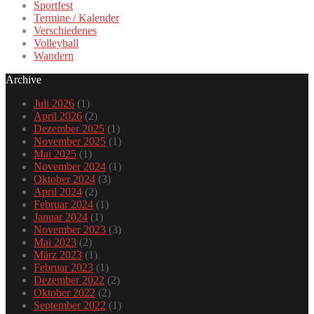
Sportfest
Termine / Kalender
Verschiedenes
Volleyball
Wandern
Archive
Juli 2026
(1)
April 2026
(2)
Dezember 2025
(1)
November 2025
(1)
Mai 2025
(1)
November 2024
(1)
Oktober 2024
(3)
April 2024
(2)
Februar 2024
(1)
Januar 2024
(1)
November 2023
(3)
Mai 2023
(2)
März 2023
(1)
Februar 2023
(1)
Dezember 2022
(2)
Oktober 2022
(2)
September 2022
(1)