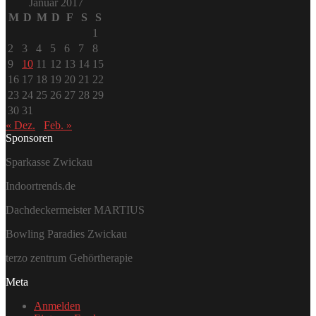
Januar 2017
M
D
M
D
F
S
S
1
2
3
4
5
6
7
8
9
10
11
12
13
14
15
16
17
18
19
20
21
22
23
24
25
26
27
28
29
30
31
« Dez.
Feb. »
Sponsoren
Sparkasse Zwickau
Indoortrends.de
Dachdeckermeister MARTIUS
Bowling Paradies Zwickau
terzo zentrum Gehörtherapie
Meta
Anmelden