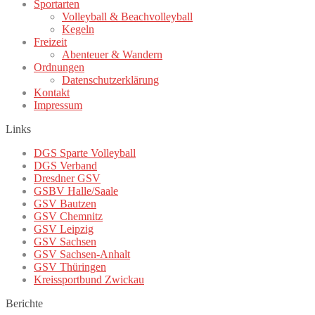
Sportarten
Volleyball & Beachvolleyball
Kegeln
Freizeit
Abenteuer & Wandern
Ordnungen
Datenschutzerklärung
Kontakt
Impressum
Links
DGS Sparte Volleyball
DGS Verband
Dresdner GSV
GSBV Halle/Saale
GSV Bautzen
GSV Chemnitz
GSV Leipzig
GSV Sachsen
GSV Sachsen-Anhalt
GSV Thüringen
Kreissportbund Zwickau
Berichte