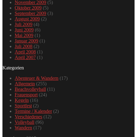
November 2009
(5)
Oktober 2009
(5)
September 2009
(3)
August 2009
(2)
Juli 2009
(4)
Juni 2009
(6)
Mai 2009
(1)
Januar 2009
(1)
Juli 2008
(2)
April 2008
(1)
April 2007
(1)
Kategorien
Abenteuer & Wandern
(17)
Allgemein
(255)
Beachvolleyball
(11)
Frauensport
(24)
Kegeln
(16)
Sportfest
(2)
Termine / Kalender
(2)
Verschiedenes
(12)
Volleyball
(96)
Wandern
(17)