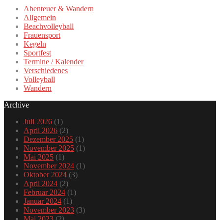
Abenteuer & Wandern
Allgemein
Beachvolleyball
Frauensport
Kegeln
Sportfest
Termine / Kalender
Verschiedenes
Volleyball
Wandern
Archive
Juli 2026
(1)
April 2026
(2)
Dezember 2025
(1)
November 2025
(1)
Mai 2025
(1)
November 2024
(1)
Oktober 2024
(3)
April 2024
(2)
Februar 2024
(1)
Januar 2024
(1)
November 2023
(3)
Mai 2023
(2)