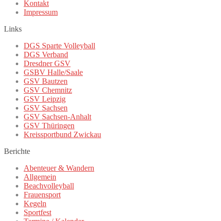
Kontakt
Impressum
Links
DGS Sparte Volleyball
DGS Verband
Dresdner GSV
GSBV Halle/Saale
GSV Bautzen
GSV Chemnitz
GSV Leipzig
GSV Sachsen
GSV Sachsen-Anhalt
GSV Thüringen
Kreissportbund Zwickau
Berichte
Abenteuer & Wandern
Allgemein
Beachvolleyball
Frauensport
Kegeln
Sportfest