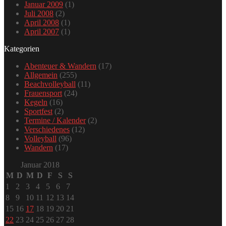
Januar 2009
(1)
Juli 2008
(2)
April 2008
(1)
April 2007
(1)
Kategorien
Abenteuer & Wandern
(17)
Allgemein
(255)
Beachvolleyball
(11)
Frauensport
(24)
Kegeln
(16)
Sportfest
(2)
Termine / Kalender
(2)
Verschiedenes
(12)
Volleyball
(96)
Wandern
(17)
Januar 2018
M
D
M
D
F
S
S
1
2
3
4
5
6
7
8
9
10
11
12
13
14
15
16
17
18
19
20
21
22
23
24
25
26
27
28