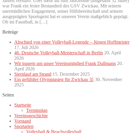
Jahren verstarb. Über mehr als fünf Jahrzehnte (insgesamt 52 Jahre)
war Frank ein fester Bestandteil des GSV Zwickau. Mit seinem
unermüdlichen Engagement, seiner Hilfsbereitschaft und seinem
ausgeprägten Sportsgeist hat er unseren Verein maßgeblich geprägt.
Ob im Faustball, in […]
Beiträge
Abschied von einer Volleyball-Legende – Jürgen Hoffmeister
17. Juli 2026
46. Deutsche Volleyball-Meisterschaft in Berlin
20. April
2026
Wir trauern um unser Vereinsmitglied Frank Dallmann
20.
April 2026
Sternlauf am Strand
15. Dezember 2025
Ein gefühlter Olympiasieg für Zwickau 🥇
30. November
2025
Seiten
Startseite
Terminplan
Vereinsgeschichte
Vorstand
Sportarten
Volleyball & Beachvolleyball