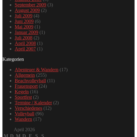
September 2009
(3)
August 2009
(2)
Juli 2009
(4)
Juni 2009
(6)
Mai 2009
(1)
Januar 2009
(1)
Juli 2008
(2)
April 2008
(1)
April 2007
(1)
Kategorien
Abenteuer & Wandern
(17)
Allgemein
(255)
Beachvolleyball
(11)
Frauensport
(24)
Kegeln
(16)
Sportfest
(2)
Termine / Kalender
(2)
Verschiedenes
(12)
Volleyball
(96)
Wandern
(17)
April 2026
M
D
M
D
F
S
S