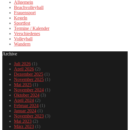
Allgemein
Beachvolleyball
Frauensport
Kegeln
Sportfest
Termine / Kalender
Verschiedenes
Volleyball
Wandern
Archive
Juli 2026
(1)
April 2026
(2)
Dezember 2025
(1)
November 2025
(1)
Mai 2025
(1)
November 2024
(1)
Oktober 2024
(3)
April 2024
(2)
Februar 2024
(1)
Januar 2024
(1)
November 2023
(3)
Mai 2023
(2)
März 2023
(1)