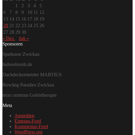
1
2
3
4
5
6
7
8
9
10
11
12
13
14
15
16
17
18
19
20
21
22
23
24
25
26
27
28
29
30
« Dez.
Juli »
Sponsoren
Sparkasse Zwickau
Indoortrends.de
Dachdeckermeister MARTIUS
Bowling Paradies Zwickau
terzo zentrum Gehörtherapie
Meta
Anmelden
Eintrags-Feed
Kommentar-Feed
WordPress.org