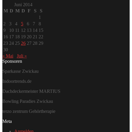
Juni 2014
M
D
M
D
F
S
S
1
2
3
4
5
6
7
8
9
10
11
12
13
14
15
16
17
18
19
20
21
22
23
24
25
26
27
28
29
30
« Mai
Juli »
Sponsoren
Sparkasse Zwickau
Indoortrends.de
Dachdeckermeister MARTIUS
Bowling Paradies Zwickau
terzo zentrum Gehörtherapie
Meta
Anmelden