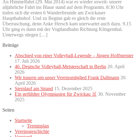
An Himmelfahrt (29. Mai 2014) war es wieder soweit- unsere
alljährliche Fahrt ins Blaue stand auf dem Programm. 8:30 Uhr
trafen sich die ersten 6 Wanderfreunde am Zwickauer
Hauptbahnhof. Und zu Beginn gab es gleich die erste
Überraschung, denn Anke Hersch kam unerwartet auch dazu. 9.15
Uhr ging es dann mit der Vogtlandbahn Richtung Klingenthal.
Unterwegs stiegen […]
Beiträge
Abschied von einer Volleyball-Legende – Jürgen Hoffmeister
17. Juli 2026
46. Deutsche Volleyball-Meisterschaft in Berlin
20. April
2026
Wir trauern um unser Vereinsmitglied Frank Dallmann
20.
April 2026
Sternlauf am Strand
15. Dezember 2025
Ein gefühlter Olympiasieg für Zwickau 🥇
30. November
2025
Seiten
Startseite
Terminplan
Vereinsgeschichte
Vorstand