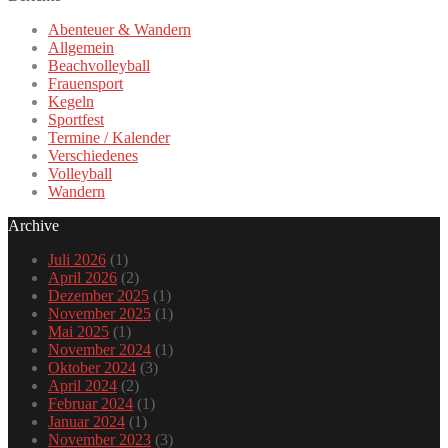
Abenteuer & Wandern
Allgemein
Beachvolleyball
Frauensport
Kegeln
Sportfest
Termine / Kalender
Verschiedenes
Volleyball
Wandern
Archive
Juli 2026
(1)
April 2026
(2)
Dezember 2025
(1)
November 2025
(1)
Mai 2025
(1)
November 2024
(1)
Oktober 2024
(3)
April 2024
(2)
Februar 2024
(1)
Januar 2024
(1)
November 2023
(3)