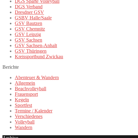
DGS Sparte Volleyball
DGS Verband
Dresdner GSV
GSBV Halle/Saale
GSV Bautzen
GSV Chemnitz
GSV Leipzig
GSV Sachsen
GSV Sachsen-Anhalt
GSV Thüringen
Kreissportbund Zwickau
Berichte
Abenteuer & Wandern
Allgemein
Beachvolleyball
Frauensport
Kegeln
Sportfest
Termine / Kalender
Verschiedenes
Volleyball
Wandern
Archive