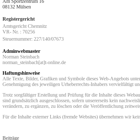
Am Sportzentrum 16
08132 Mülsen
Registergericht
Amtsgericht Chemnitz
VR- Nr. : 70256
Steuernummer: 227/140/07673
Adminwebmaster
Norman Steinbach
norman_steinbach[at]t-online.de
Haftungshinweise
Alle Texte, Bilder, Grafiken und Symbole dieses Web-Angebots unterl
Genehmigung des jeweiligen Urheberrechts-Inhabers vervielfältigt und
Trotz sorgfältiger Erstellung und Prüfung für die Inhalte dieses Webau
sind grundsätzlich ausgeschlossen, sofern unsererseits kein nachweisl
verändern, zu ergänzen, zu löschen oder die Veröffentlichung zeitweis
Für die Inhalte externer Links (fremde Websites) übernehmen wir keine
Beiträge