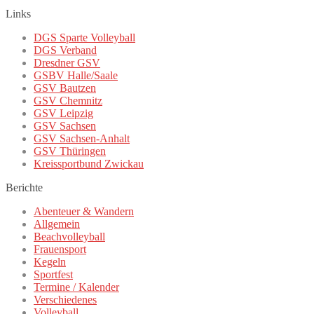
Links
DGS Sparte Volleyball
DGS Verband
Dresdner GSV
GSBV Halle/Saale
GSV Bautzen
GSV Chemnitz
GSV Leipzig
GSV Sachsen
GSV Sachsen-Anhalt
GSV Thüringen
Kreissportbund Zwickau
Berichte
Abenteuer & Wandern
Allgemein
Beachvolleyball
Frauensport
Kegeln
Sportfest
Termine / Kalender
Verschiedenes
Volleyball