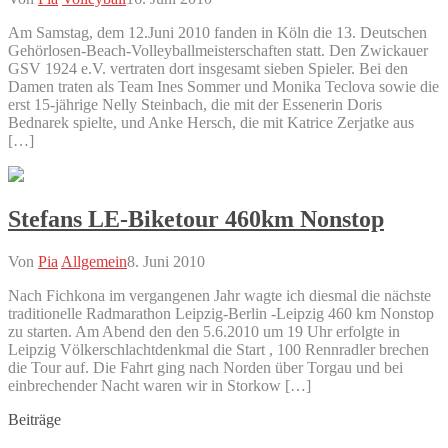
Am Samstag, dem 12.Juni 2010 fanden in Köln die 13. Deutschen
Gehörlosen-Beach-Volleyballmeisterschaften statt. Den Zwickauer
GSV 1924 e.V. vertraten dort insgesamt sieben Spieler. Bei den
Damen traten als Team Ines Sommer und Monika Teclova sowie die
erst 15-jährige Nelly Steinbach, die mit der Essenerin Doris
Bednarek spielte, und Anke Hersch, die mit Katrice Zerjatke aus
[…]
Stefans LE-Biketour 460km Nonstop
Von
Pia
Allgemein
8. Juni 2010
Nach Fichkona im vergangenen Jahr wagte ich diesmal die nächste
traditionelle Radmarathon Leipzig-Berlin -Leipzig 460 km Nonstop
zu starten. Am Abend den den 5.6.2010 um 19 Uhr erfolgte in
Leipzig Völkerschlachtdenkmal die Start , 100 Rennradler brechen
die Tour auf. Die Fahrt ging nach Norden über Torgau und bei
einbrechender Nacht waren wir in Storkow […]
Beiträge