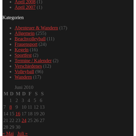
April 2008
(1)
April 2007
(1)
Kategorien
Abenteuer & Wandern
(17)
Allgemein
(255)
Beachvolleyball
(11)
Frauensport
(24)
Kegeln
(16)
Sportfest
(2)
Termine / Kalender
(2)
Verschiedenes
(12)
Volleyball
(96)
Wandern
(17)
Juni 2010
M
D
M
D
F
S
S
1
2
3
4
5
6
7
8
9
10
11
12
13
14
15
16
17
18
19
20
21
22
23
24
25
26
27
28
29
30
« Mai
Juli »