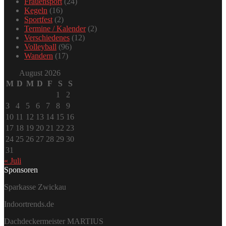
Frauensport
(24)
Kegeln
(16)
Sportfest
(2)
Termine / Kalender
(2)
Verschiedenes
(12)
Volleyball
(96)
Wandern
(17)
August 2026
M
D
M
D
F
S
S
1
2
3
4
5
6
7
8
9
10
11
12
13
14
15
16
17
18
19
20
21
22
23
24
25
26
27
28
29
30
31
« Juli
Sponsoren
Sparkasse Zwickau
Indoortrends.de
Dachdeckermeister MARTIUS