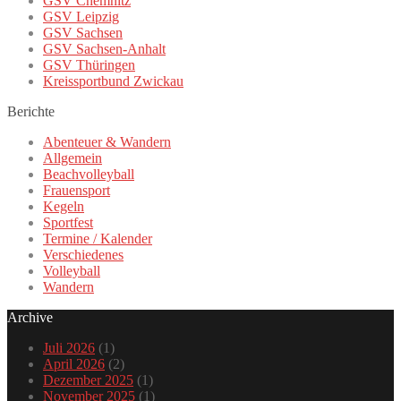
GSV Chemnitz
GSV Leipzig
GSV Sachsen
GSV Sachsen-Anhalt
GSV Thüringen
Kreissportbund Zwickau
Berichte
Abenteuer & Wandern
Allgemein
Beachvolleyball
Frauensport
Kegeln
Sportfest
Termine / Kalender
Verschiedenes
Volleyball
Wandern
Archive
Juli 2026
(1)
April 2026
(2)
Dezember 2025
(1)
November 2025
(1)