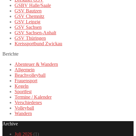
GSBV Halle/Saale
GSV Bautzen
GSV Chemnitz
GSV Leipzig
GSV Sachsen
GSV Sachsen-Anhalt
GSV Thüringen
Kreissportbund Zwickau
Berichte
Abenteuer & Wandern
Allgemein
Beachvolleyball
Frauensport
Kegeln
Sportfest
Termine / Kalender
Verschiedenes
Volleyball
Wandern
Archive
Juli 2026
(1)