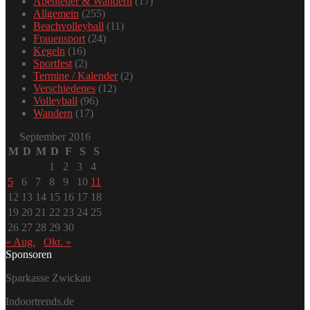
Abenteuer & Wandern
(17)
Allgemein
(255)
Beachvolleyball
(11)
Frauensport
(24)
Kegeln
(16)
Sportfest
(2)
Termine / Kalender
(2)
Verschiedenes
(12)
Volleyball
(96)
Wandern
(17)
September 2016
M
D
M
D
F
S
S
1
2
3
4
5
6
7
8
9
10
11
12
13
14
15
16
17
18
19
20
21
22
23
24
25
26
27
28
29
30
« Aug.
Okt. »
Sponsoren
Sparkasse Zwickau
Indoortrends.de