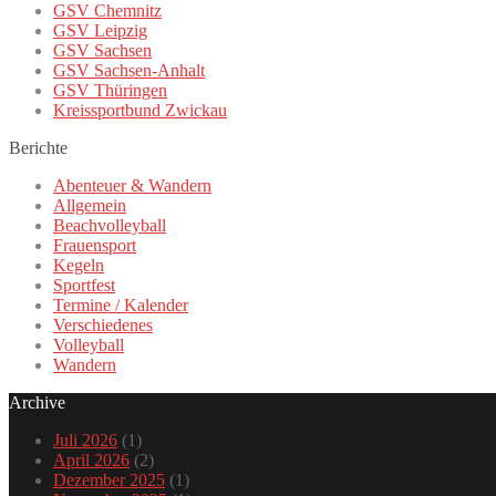
GSV Chemnitz
GSV Leipzig
GSV Sachsen
GSV Sachsen-Anhalt
GSV Thüringen
Kreissportbund Zwickau
Berichte
Abenteuer & Wandern
Allgemein
Beachvolleyball
Frauensport
Kegeln
Sportfest
Termine / Kalender
Verschiedenes
Volleyball
Wandern
Archive
Juli 2026
(1)
April 2026
(2)
Dezember 2025
(1)