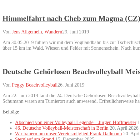
Himmelfahrt nach Cheb zum Magma (CZ
Von
Jens
Allgemein
,
Wandern
29. Juni 2019
Am 30.05.2019 fuhren wir mit dem Vogtlandbahn bis zur Tschechische
über 15 km im Wald, Wiesen und Felder mit Sonnenschein. Nach kurze
Deutsche Gehörlosen Beachvolleyball Meist
Von
Peggy
Beachvolleyball
26. Juni 2019
Am 22. Juni 2019 fand die 24. Deutsche Gehörlosen Beachvolleyball 
Schumann waren am Turnierort auch anwesend. Erfreulicherweise haben
Beiträge
Abschied von einer Volleyball-Legende – Jürgen Hoffmeister
1
46. Deutsche Volleyball-Meisterschaft in Berlin
20. April 2026
Wir trauern um unser Vereinsmitglied Frank Dallmann
20. Apri
Sternlauf am Strand
15. Dezember 2025