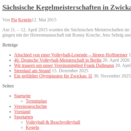
Sächsische Kegelmeisterschaften in Zwic
Von
Pia
Kegeln
12. Mai 2015
Am 11. – 12. April 2015 wurden die Sächsischen Meisterschaften im
gingen mit der Herrenmannschaft mit Ronny Kosche, Jens Sehrig un
Beiträge
Abschied von einer Volleyball-Legende – Jürgen Hoffmeister
1
46. Deutsche Volleyball-Meisterschaft in Berlin
20. April 2026
Wir trauern um unser Vereinsmitglied Frank Dallmann
20. Apri
Sternlauf am Strand
15. Dezember 2025
Ein gefühlter Olympiasieg für Zwickau 🥇
30. November 2025
Seiten
Startseite
Terminplan
Vereinsgeschichte
Vorstand
Sportarten
Volleyball & Beachvolleyball
Kegeln