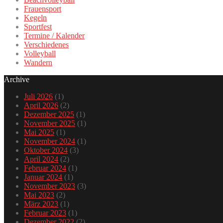
Frauensport
Kegeln
Sportfest
Termine / Kalender
Verschiedenes
Volleyball
Wandern
Archive
Juli 2026
(1)
April 2026
(2)
Dezember 2025
(1)
November 2025
(1)
Mai 2025
(1)
November 2024
(1)
Oktober 2024
(3)
April 2024
(2)
Februar 2024
(1)
Januar 2024
(1)
November 2023
(3)
Mai 2023
(2)
März 2023
(1)
Februar 2023
(1)
Dezember 2022
(2)