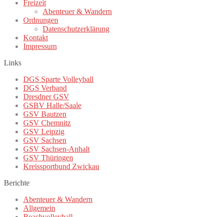
Freizeit
Abenteuer & Wandern
Ordnungen
Datenschutzerklärung
Kontakt
Impressum
Links
DGS Sparte Volleyball
DGS Verband
Dresdner GSV
GSBV Halle/Saale
GSV Bautzen
GSV Chemnitz
GSV Leipzig
GSV Sachsen
GSV Sachsen-Anhalt
GSV Thüringen
Kreissportbund Zwickau
Berichte
Abenteuer & Wandern
Allgemein
Beachvolleyball