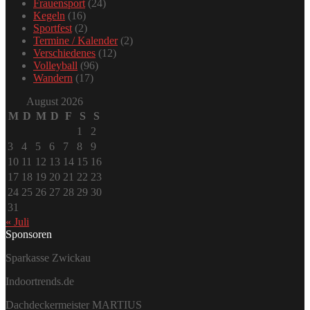
Frauensport
(24)
Kegeln
(16)
Sportfest
(2)
Termine / Kalender
(2)
Verschiedenes
(12)
Volleyball
(96)
Wandern
(17)
August 2026
M
D
M
D
F
S
S
1
2
3
4
5
6
7
8
9
10
11
12
13
14
15
16
17
18
19
20
21
22
23
24
25
26
27
28
29
30
31
« Juli
Sponsoren
Sparkasse Zwickau
Indoortrends.de
Dachdeckermeister MARTIUS