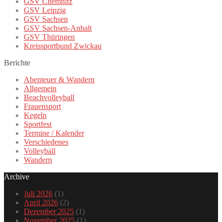
GSV Chemnitz
GSV Leipzig
GSV Sachsen
GSV Sachsen-Anhalt
GSV Thüringen
Kreissportbund Zwickau
Berichte
Abenteuer & Wandern
Allgemein
Beachvolleyball
Frauensport
Kegeln
Sportfest
Termine / Kalender
Verschiedenes
Volleyball
Wandern
Archive
Juli 2026
(1)
April 2026
(2)
Dezember 2025
(1)
November 2025
(1)